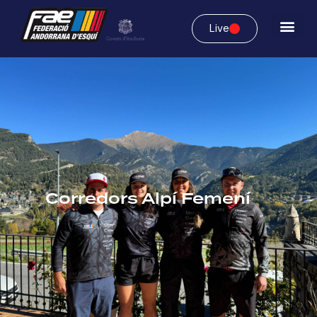
Live
Corredors Alpí Femení